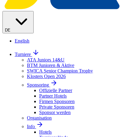
DE
English
Turniere
ATA Juniors 14&U
BTM Junioren & Aktive
SWICA Senior Champion Trophy
Klosters Open 2026
Sponsoring
Offizielle Partner
Partner Hotels
Firmen Sponsoren
Private Sponsoren
Sponsor werden
Organisation
Info
Hotels